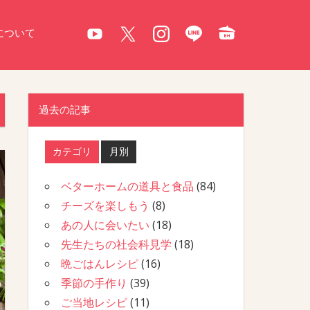
について
過去の記事
カテゴリ
月別
ベターホームの道具と食品
(84)
チーズを楽しもう
(8)
あの人に会いたい
(18)
先生たちの社会科見学
(18)
晩ごはんレシピ
(16)
季節の手作り
(39)
ご当地レシピ
(11)