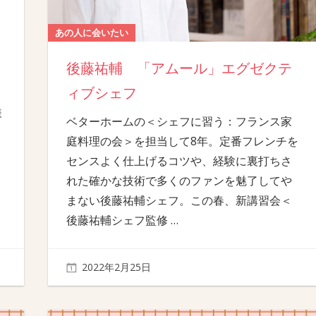
あの人に会いたい
後藤祐輔 「アムール」エグゼクテ
ィブシェフ
様
ベターホームの＜シェフに習う：フランス家
庭料理の会＞を担当して8年。定番フレンチを
センスよく仕上げるコツや、経験に裏打ちさ
れた確かな技術で多くのファンを魅了してや
まない後藤祐輔シェフ。この春、新講習会＜
後藤祐輔シェフ監修
…
2022年2月25日