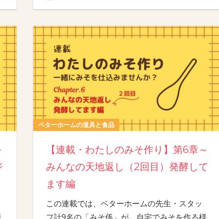
ベターホームの道具と食品
～
【連載・わたしのみそ作り】第6章～
ジ
みんなの天地返し（2回目）発酵して
ます編
この連載では、ベターホームの先生・スタッ
様
フ計9名の「みそ係」が、自宅でみそを作る様