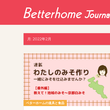
Skip
to
content
月:
2022年2月
ベターホームの道具と食品