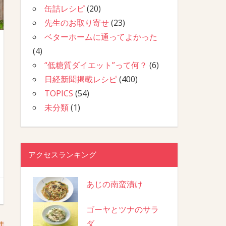
缶詰レシピ
(20)
先生のお取り寄せ
(23)
ベターホームに通ってよかった
(4)
“低糖質ダイエット”って何？
(6)
日経新聞掲載レシピ
(400)
TOPICS
(54)
未分類
(1)
アクセスランキング
あじの南蛮漬け
ゴーヤとツナのサラ
ダ