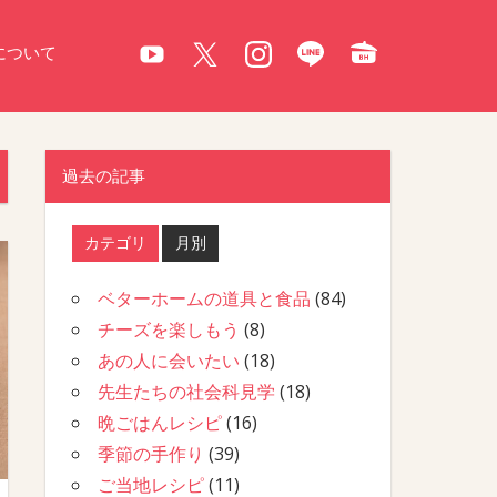
について
過去の記事
カテゴリ
月別
ベターホームの道具と食品
(84)
チーズを楽しもう
(8)
あの人に会いたい
(18)
先生たちの社会科見学
(18)
晩ごはんレシピ
(16)
季節の手作り
(39)
ご当地レシピ
(11)