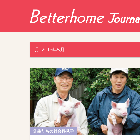
Skip
to
content
月:
2019年5月
先生たちの社会科見学