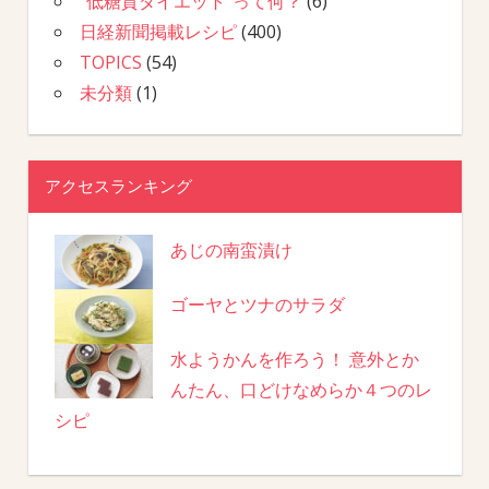
“低糖質ダイエット”って何？
(6)
日経新聞掲載レシピ
(400)
TOPICS
(54)
未分類
(1)
アクセスランキング
あじの南蛮漬け
ゴーヤとツナのサラダ
水ようかんを作ろう！ 意外とか
んたん、口どけなめらか４つのレ
シピ