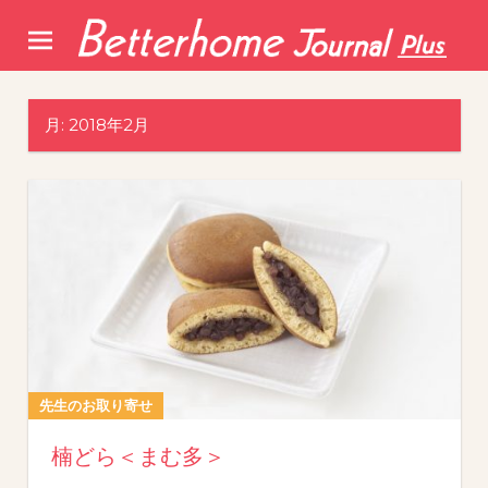
Skip
to
content
月:
2018年2月
先生のお取り寄せ
楠どら＜まむ多＞