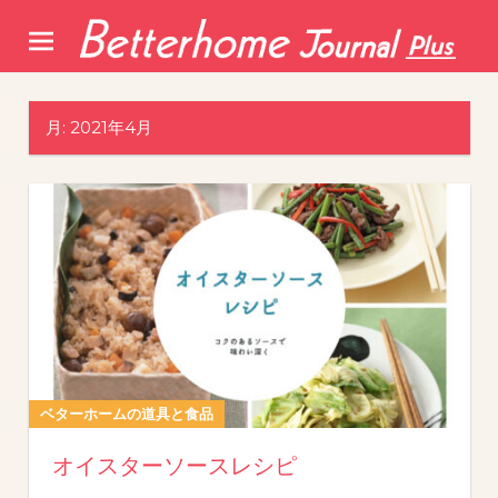
Skip
to
content
月:
2021年4月
ベターホームの道具と食品
オイスターソースレシピ