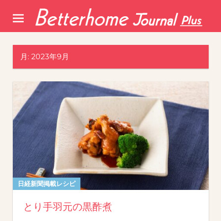
Skip
to
content
月:
2023年9月
日経新聞掲載レシピ
とり手羽元の黒酢煮