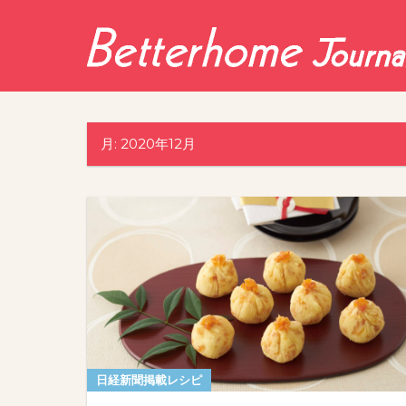
Skip
to
content
月:
2020年12月
日経新聞掲載レシピ