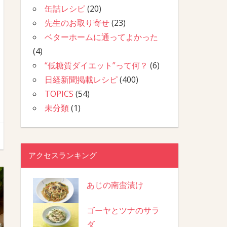
缶詰レシピ
(20)
先生のお取り寄せ
(23)
ベターホームに通ってよかった
(4)
“低糖質ダイエット”って何？
(6)
日経新聞掲載レシピ
(400)
TOPICS
(54)
未分類
(1)
アクセスランキング
あじの南蛮漬け
ゴーヤとツナのサラ
ダ