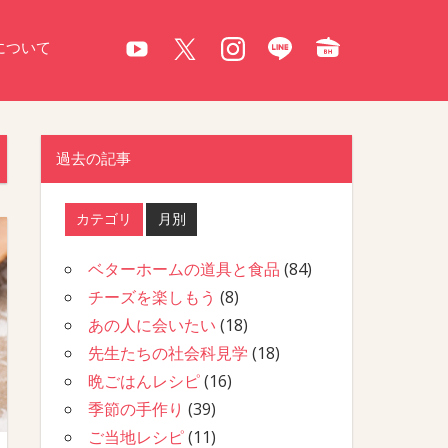
について
過去の記事
カテゴリ
月別
ベターホームの道具と食品
(84)
チーズを楽しもう
(8)
あの人に会いたい
(18)
先生たちの社会科見学
(18)
晩ごはんレシピ
(16)
季節の手作り
(39)
ご当地レシピ
(11)