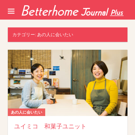
Skip
to
content
カテゴリー:
あの人に会いたい
あの人に会いたい
ユイミコ 和菓子ユニット