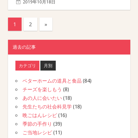
2019年10月18日
投
Next
1
2
»
Posts
稿
過去の記事
の
ペ
カテゴリ
月別
ー
ベターホームの道具と食品
(84)
チーズを楽しもう
(8)
ジ
あの人に会いたい
(18)
送
先生たちの社会科見学
(18)
晩ごはんレシピ
(16)
り
季節の手作り
(39)
ご当地レシピ
(11)