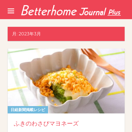
Skip
to
content
月:
2023年3月
日経新聞掲載レシピ
ふきのわさびマヨネーズ