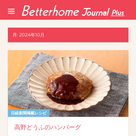
Skip
to
content
月:
2024年10月
日経新聞掲載レシピ
高野どうふのハンバーグ