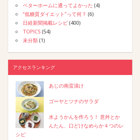
ベターホームに通ってよかった
(4)
“低糖質ダイエット”って何？
(6)
日経新聞掲載レシピ
(400)
TOPICS
(54)
未分類
(1)
アクセスランキング
あじの南蛮漬け
ゴーヤとツナのサラダ
水ようかんを作ろう！ 意外とか
んたん、口どけなめらか４つのレ
シピ