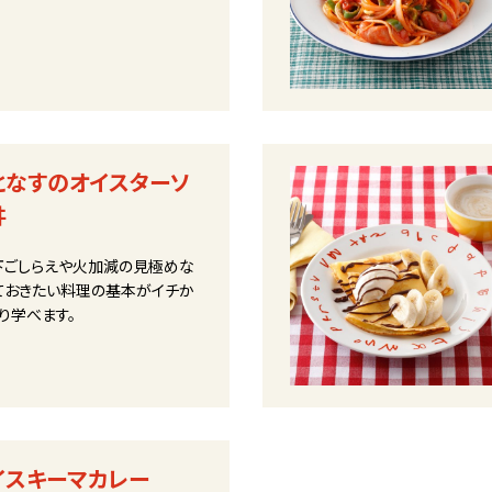
となすのオイスターソ
丼
下ごしらえや火加減の見極めな
ておきたい料理の基本がイチか
り学べます。
イスキーマカレー