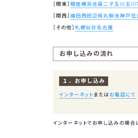
［関東］
銀座
横浜
池袋
二子玉川
玉川
［関西］
梅田
西田辺
烏丸御池
神戸住
［その他］
札幌
仙台
名古屋
お申し込みの流れ
１．お申し込み
インターネット
または
お電話にて
インターネットでお申し込みの場合