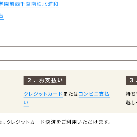
学園前
西千葉
南柏
北浦和
吉
２．お支払い
３
クレジットカード
または
コンビニ支払
持ち
い
越し
は、クレジットカード決済をご利用いただけます。