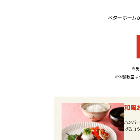
ベターホームが
※男
※体験教室は
和風
ハンバ
げるコツ