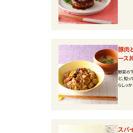
豚肉
ース
野菜の
ど、知っ
らしっか
スパ