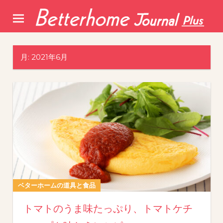
Skip
to
content
月:
2021年6月
ベターホームの道具と食品
トマトのうま味たっぷり、トマトケチ