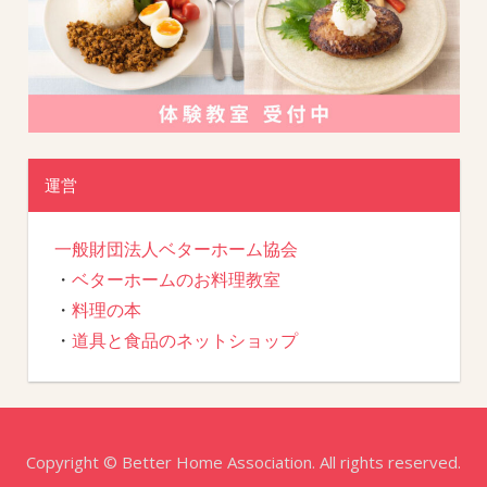
運営
一般財団法人ベターホーム協会
・
ベターホームのお料理教室
・
料理の本
・
道具と食品のネットショップ
Copyright © Better Home Association. All rights reserved.