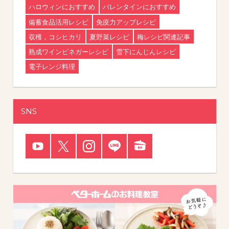
ハロウィンにおすすめ
バレンタインにおすすめ
備蓄食品活用レシピ
免疫力アップレシピ
収穫，コシヒカリ
夏野菜レシピ
梅レシピ関連記事
熟成ワインビネガーレシピ
雪下にんじんレシピ
電子レンジ料理
SNS