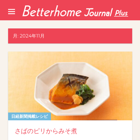
Skip
to
content
月:
2024年11月
日経新聞掲載レシピ
さばのピリからみそ煮