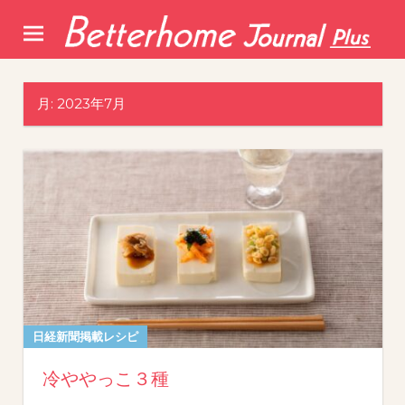
Skip
to
content
月:
2023年7月
日経新聞掲載レシピ
冷ややっこ３種