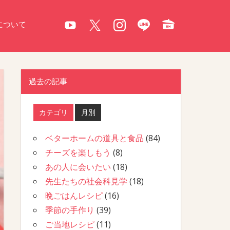
について
過去の記事
カテゴリ
月別
ベターホームの道具と食品
(84)
チーズを楽しもう
(8)
あの人に会いたい
(18)
先生たちの社会科見学
(18)
晩ごはんレシピ
(16)
季節の手作り
(39)
ご当地レシピ
(11)