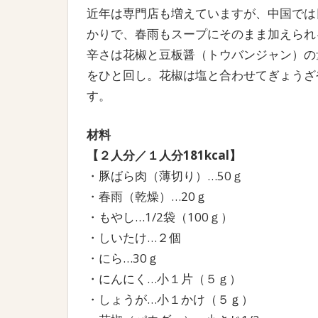
近年は専門店も増えていますが、中国では
かりで、春雨もスープにそのまま加えられ
辛さは花椒と豆板醤（トウバンジャン）の
をひと回し。花椒は塩と合わせてぎょうざ
す。
材料
【２人分／１人分181kcal
】
・豚ばら肉（薄切り）…50ｇ
・春雨（乾燥）…20ｇ
・もやし…1/2袋（100ｇ）
・しいたけ…２個
・にら…30ｇ
・にんにく…小１片（５ｇ）
・しょうが…小１かけ（５ｇ）