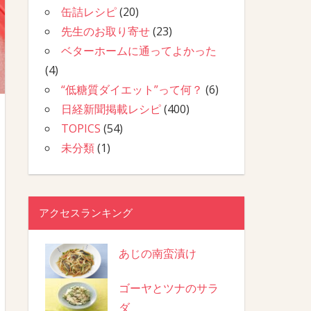
缶詰レシピ
(20)
先生のお取り寄せ
(23)
ベターホームに通ってよかった
(4)
“低糖質ダイエット”って何？
(6)
日経新聞掲載レシピ
(400)
TOPICS
(54)
未分類
(1)
アクセスランキング
あじの南蛮漬け
ゴーヤとツナのサラ
ダ