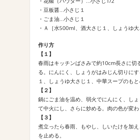
・花椒（パウダー）…小さじ1/2
・豆板醤…小さじ１
・ごま油…小さじ１
・Ａ［水500ml、酒大さじ１、しょうゆ
作り方
【１】
春雨はキッチンばさみで約10cm長さに切
る。にんにく、しょうがはみじん切りにする
１、しょうゆ大さじ１、中華スープのもと
【２】
鍋にごま油を温め、弱火でにんにく、しょ
て中火にし、さらに炒める。肉の色が変わ
【３】
煮立ったら春雨、もやし、しいたけを加え
を止める。