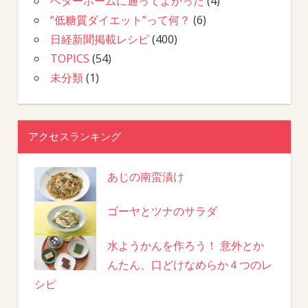
ベターホームに通ってよかった
(4)
“低糖質ダイエット”って何？
(6)
日経新聞掲載レシピ
(400)
TOPICS
(54)
未分類
(1)
アクセスランキング
あじの南蛮漬け
ゴーヤとツナのサラダ
水ようかんを作ろう！ 意外とか
んたん、口どけなめらか４つのレ
シピ