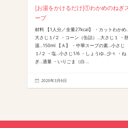
[お湯をかけるだけ]①わかめのねぎ
ープ
材料 【1人分／全量27kcal】 ・カットわかめ
大さじ１/２ ・コーン（缶詰）…大さじ１ ・
湯…150ml 【Ａ】 ・中華スープの素…小さじ
１/２ ・塩…小さじ1/6 ・しょうゆ…少々 ・ね
ぎ…適量 ・いりごま（白
…
2020年3月6日