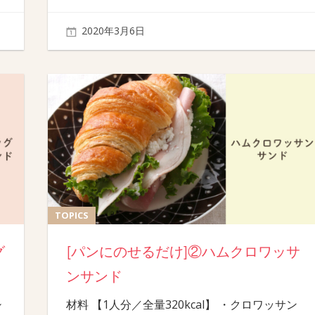
2020年3月6日
TOPICS
グ
[パンにのせるだけ]②ハムクロワッサ
ンサンド
シ
材料 【1人分／全量320kcal】 ・クロワッサン