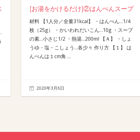
ス
[お湯をかけるだけ]②はんぺんスープ
材料 【1人分／全量31kcal】 ・はんぺん…1/4
枚（25g） ・かいわれだいこん…10g ・スープ
…
の素…小さじ1/2 ・熱湯…200ml 【Ａ】 ・しょ
熱
うゆ・塩・こしょう…各少々 作り方 【１】 は
んぺんは１cm角
…
2020年3月6日