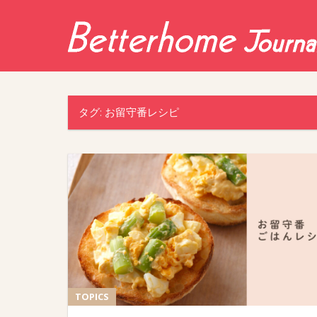
Skip
to
content
タグ:
お留守番レシピ
TOPICS