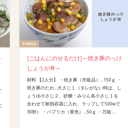
TOPICS
～
[ごはんにのせるだけ]～焼き豚のっけ
しょうが丼～
材料 【2人分】 ・焼き豚（市販品）…150ｇ ・
焼き豚のたれ…大さじ１（タレがない時は、し
ー
ょうゆ小さじ２、砂糖・みりん各小さじ１を
合わせて耐熱容器に入れ、ラップして500wで
に
30秒） ・パプリカ（黄色）…50ｇ ・万能
…