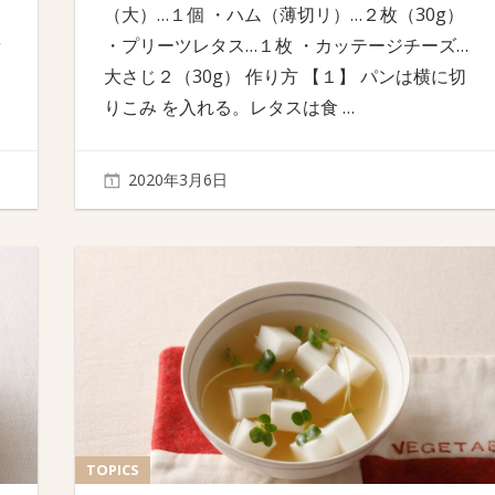
（大）…１個 ・ハム（薄切リ）…２枚（30g）
々
・プリーツレタス…１枚 ・カッテージチーズ…
大さじ２（30g） 作り方 【１】 パンは横に切
りこみ を入れる。レタスは食
…
2020年3月6日
TOPICS