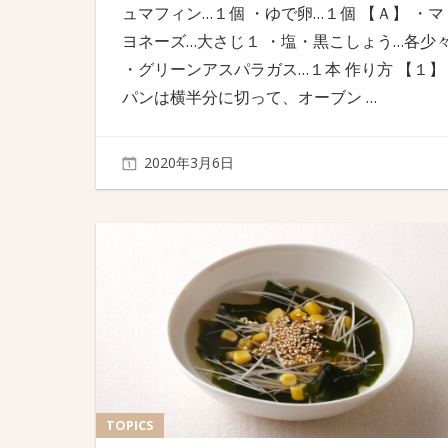
ュマフィン…１個 ・ゆで卵…１個 【Ａ】 ・マ
ヨネーズ…大さじ１ ・塩・黒こしょう…各少
・グリーンアスパラガス…１本 作り方 【１】
パンは横半分に切って、オーブン
…
2020年3月6日
TOPICS