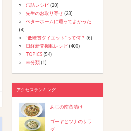
缶詰レシピ
(20)
先生のお取り寄せ
(23)
ベターホームに通ってよかった
(4)
“低糖質ダイエット”って何？
(6)
日経新聞掲載レシピ
(400)
TOPICS
(54)
未分類
(1)
アクセスランキング
あじの南蛮漬け
ゴーヤとツナのサラ
ダ