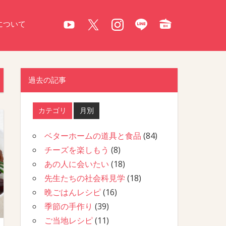
について
過去の記事
カテゴリ
月別
ベターホームの道具と食品
(84)
チーズを楽しもう
(8)
あの人に会いたい
(18)
先生たちの社会科見学
(18)
晩ごはんレシピ
(16)
季節の手作り
(39)
ご当地レシピ
(11)