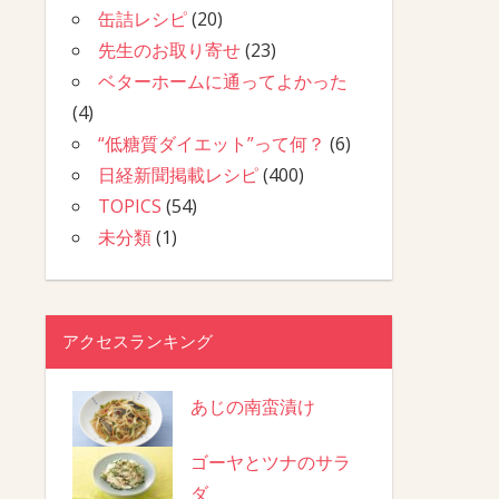
缶詰レシピ
(20)
先生のお取り寄せ
(23)
ベターホームに通ってよかった
(4)
“低糖質ダイエット”って何？
(6)
日経新聞掲載レシピ
(400)
TOPICS
(54)
未分類
(1)
アクセスランキング
あじの南蛮漬け
ゴーヤとツナのサラ
ダ