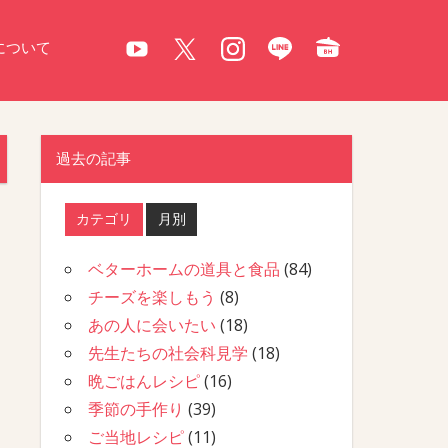
について
過去の記事
カテゴリ
月別
ベターホームの道具と食品
(84)
チーズを楽しもう
(8)
あの人に会いたい
(18)
先生たちの社会科見学
(18)
晩ごはんレシピ
(16)
季節の手作り
(39)
ご当地レシピ
(11)