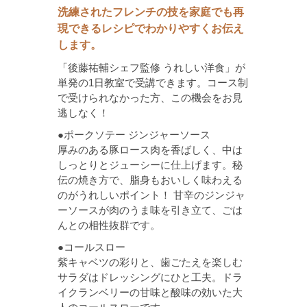
洗練されたフレンチの技を家庭でも再
現できるレシピでわかりやすくお伝え
します。
「後藤祐輔シェフ監修 うれしい洋食」が
単発の1日教室で受講できます。コース制
で受けられなかった方、この機会をお見
逃しなく！
●ポークソテー ジンジャーソース
厚みのある豚ロース肉を香ばしく、中は
しっとりとジューシーに仕上げます。秘
伝の焼き方で、脂身もおいしく味わえる
のがうれしいポイント！ 甘辛のジンジャ
ーソースが肉のうま味を引き立て、ごは
んとの相性抜群です。
●コールスロー
紫キャベツの彩りと、歯ごたえを楽しむ
サラダはドレッシングにひと工夫。ドラ
イクランベリーの甘味と酸味の効いた大