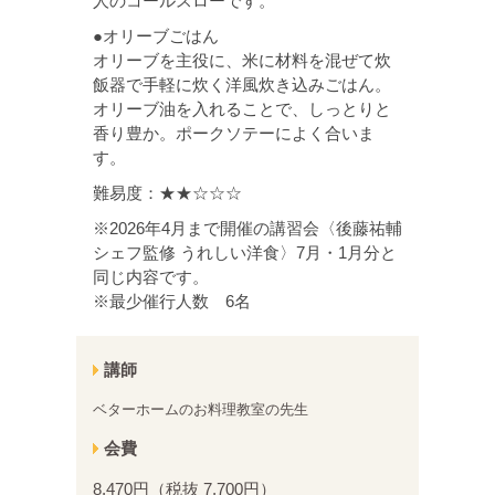
人のコールスローです。
●オリーブごはん
オリーブを主役に、米に材料を混ぜて炊
飯器で手軽に炊く洋風炊き込みごはん。
オリーブ油を入れることで、しっとりと
香り豊か。ポークソテーによく合いま
す。
難易度：★★☆☆☆
※2026年4月まで開催の講習会〈後藤祐輔
シェフ監修 うれしい洋食〉7月・1月分と
同じ内容です。
※最少催行人数 6名
講師
ベターホームのお料理教室の先生
会費
8,470円（税抜 7,700円）