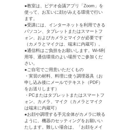
●教室は、ビデオ会議アプリ「Zoom」を
使って、お互いに顔がみえる環境で行い
ます。
●受講には、インターネットを利用できる
パソコン、タブレットまたはスマートフ
ォン、およびカメラとマイクが必要です
（カメラとマイクは、端末に内蔵可）。
●通信料はご負担をお願いします。Wi-fi利
用等、通信環境のよい場所でご参加くだ
さい。
●ご自宅でご用意いただくもの
・実習の材料、料理に使う調理器具（お
申し込み後にメールでテキスト（PDF）
をお送りします）
・PCまたはタブレットまたはスマートフ
ォン、カメラ、マイク（カメラとマイク
は端末に内蔵可）
●お顔や調理する手元全体がカメラに映る
ように、機器のセッティングをお願いい
たします。難しい場合は、「お顔をメイ