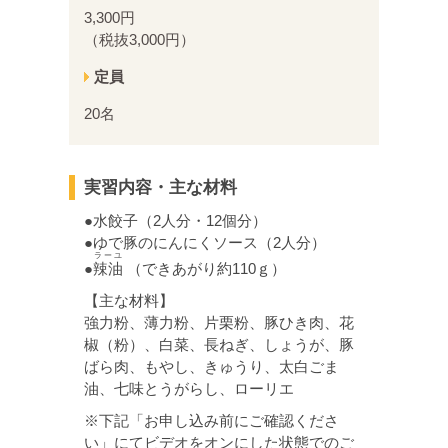
3,300円
（税抜3,000円）
定員
20名
実習内容・主な材料
●水餃子（2人分・12個分）
●ゆで豚のにんにくソース（2人分）
ラーユ
●
辣油
（できあがり約110ｇ）
【主な材料】
強力粉、薄力粉、片栗粉、豚ひき肉、花
椒（粉）、白菜、長ねぎ、しょうが、豚
ばら肉、もやし、きゅうり、太白ごま
油、七味とうがらし、ローリエ
※下記「お申し込み前にご確認くださ
い」にてビデオをオンにした状態でのご