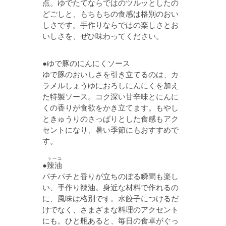
点。ゆでたてならではのツルッとしたの
どごしと、もちもちの食感は格別のおい
しさです。手作りならではの楽しさとお
いしさを、ぜひ味わってください。
●ゆで豚のにんにくソース
ゆで豚のおいしさを引き立てるのは、カ
ラメルしょうゆにおろしにんにくを加え
た特製ソース。コク深い甘辛味とにんに
くの香りが食欲をかき立てます。もやし
ときゅうりのさっぱりとした食感もアク
セントになり、暑い季節にもおすすめで
す。
ラーユ
●
辣油
パチパチと香りが立ちのぼる瞬間も楽し
い、手作り辣油。身近な材料で作れるの
に、風味は格別です。水餃子につけるだ
けでなく、さまざまな料理のアクセント
にも。ひと瓶あると、毎日の食卓がぐっ