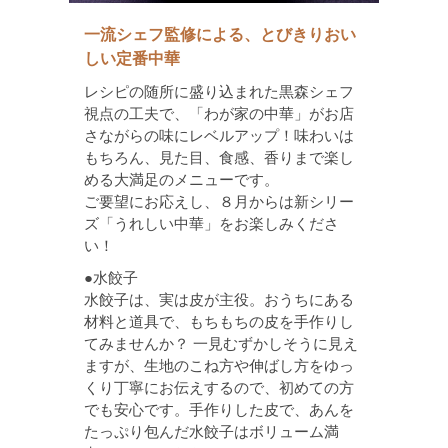
一流シェフ監修による、とびきりおい
しい定番中華
レシピの随所に盛り込まれた黒森シェフ
視点の工夫で、「わが家の中華」がお店
さながらの味にレベルアップ！味わいは
もちろん、見た目、食感、香りまで楽し
める大満足のメニューです。
ご要望にお応えし、８月からは新シリー
ズ「うれしい中華」をお楽しみくださ
い！
●水餃子
水餃子は、実は皮が主役。おうちにある
材料と道具で、もちもちの皮を手作りし
てみませんか？ 一見むずかしそうに見え
ますが、生地のこね方や伸ばし方をゆっ
くり丁寧にお伝えするので、初めての方
でも安心です。手作りした皮で、あんを
たっぷり包んだ水餃子はボリューム満