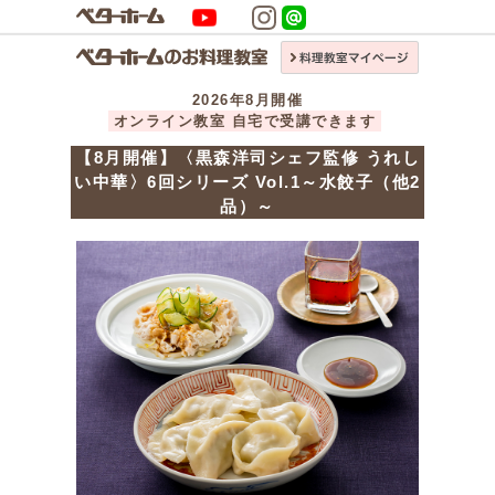
2026年8月開催
オンライン教室 自宅で受講できます
【8月開催】〈黒森洋司シェフ監修 うれし
い中華〉6回シリーズ Vol.1～水餃子（他2
品）～