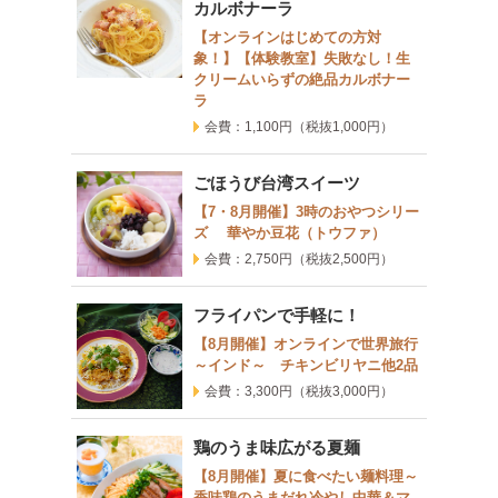
カルボナーラ
【オンラインはじめての方対
象！】【体験教室】失敗なし！生
クリームいらずの絶品カルボナー
ラ
会費：1,100円
（税抜1,000円）
ごほうび台湾スイーツ
【7・8月開催】3時のおやつシリー
ズ 華やか豆花（トウファ）
会費：2,750円
（税抜2,500円）
フライパンで手軽に！
【8月開催】オンラインで世界旅行
～インド～ チキンビリヤニ他2品
会費：3,300円
（税抜3,000円）
鶏のうま味広がる夏麺
【8月開催】夏に食べたい麺料理～
香味鶏のうまだれ冷やし中華＆マ