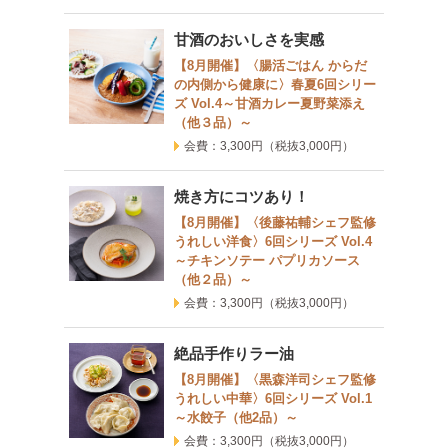
甘酒のおいしさを実感
【8月開催】〈腸活ごはん からだ
の内側から健康に〉春夏6回シリー
ズ Vol.4～甘酒カレー夏野菜添え
（他３品）～
会費：3,300円
（税抜3,000円）
焼き方にコツあり！
【8月開催】〈後藤祐輔シェフ監修
うれしい洋食〉6回シリーズ Vol.4
～チキンソテー パプリカソース
（他２品）～
会費：3,300円
（税抜3,000円）
絶品手作りラー油
【8月開催】〈黒森洋司シェフ監修
うれしい中華〉6回シリーズ Vol.1
～水餃子（他2品）～
会費：3,300円
（税抜3,000円）