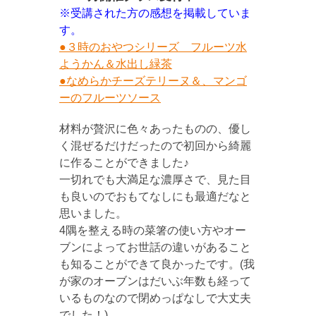
※受講された方の感想を掲載していま
す。
●３時のおやつシリーズ フルーツ水
ようかん＆水出し緑茶
●なめらかチーズテリーヌ＆、マンゴ
ーのフルーツソース
材料が贅沢に色々あったものの、優し
く混ぜるだけだったので初回から綺麗
に作ることができました♪
一切れでも大満足な濃厚さで、見た目
も良いのでおもてなしにも最適だなと
思いました。
4隅を整える時の菜箸の使い方やオー
ブンによってお世話の違いがあること
も知ることができて良かったです。(我
が家のオーブンはだいぶ年数も経って
いるものなので閉めっぱなしで大丈夫
でした！)