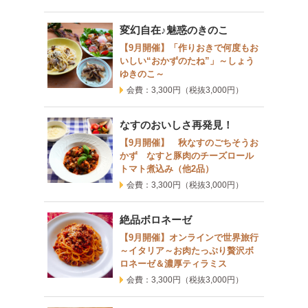
変幻自在♪魅惑のきのこ
【9月開催】「作りおきで何度もお
いしい“おかずのたね”」～しょう
ゆきのこ～
会費：3,300円
（税抜3,000円）
なすのおいしさ再発見！
【9月開催】 秋なすのごちそうお
かず なすと豚肉のチーズロール
トマト煮込み（他2品）
会費：3,300円
（税抜3,000円）
絶品ボロネーゼ
【9月開催】オンラインで世界旅行
～イタリア～お肉たっぷり贅沢ボ
ロネーゼ＆濃厚ティラミス
会費：3,300円
（税抜3,000円）