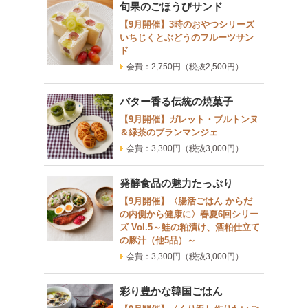
旬果のごほうびサンド
【9月開催】3時のおやつシリーズ
いちじくとぶどうのフルーツサン
ド
会費：2,750円
（税抜2,500円）
バター香る伝統の焼菓子
【9月開催】ガレット・ブルトンヌ
＆緑茶のブランマンジェ
会費：3,300円
（税抜3,000円）
発酵食品の魅力たっぷり
【9月開催】〈腸活ごはん からだ
の内側から健康に〉春夏6回シリー
ズ Vol.5～鮭の粕漬け、酒粕仕立て
の豚汁（他5品）～
会費：3,300円
（税抜3,000円）
彩り豊かな韓国ごはん