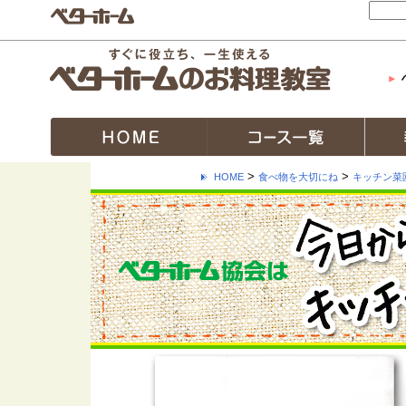
>
>
HOME
食べ物を大切にね
キッチン菜