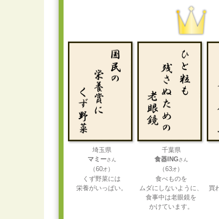
埼玉県
千葉県
マミー
食器ING
さん
さん
（60
）
（63
）
才
才
くず野菜には
食べものを
栄養がいっぱい。
ムダにしないように、
買
食事中は老眼鏡を
かけています。