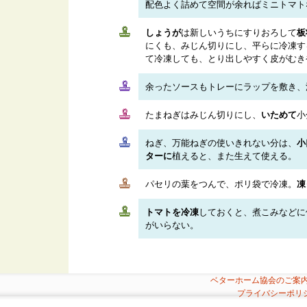
配色よく詰めて空間が余ればミニトマト
しょうが
は新しいうちにすりおろして
板
にくも、みじん切りにし、平らに冷凍す
て冷凍しても、とり出しやすく皮がむき
余ったソースもトレーにラップを敷き、
たまねぎはみじん切りにし、
いためて
小
ねぎ、万能ねぎの使いきれない分は、
小
ターに
植えると、また生えて使える。
パセリの葉をつんで、ポリ袋で冷凍。
凍
トマトを冷凍
しておくと、煮こみなどに
がいらない。
ベターホーム協会のご案
プライバシーポリ