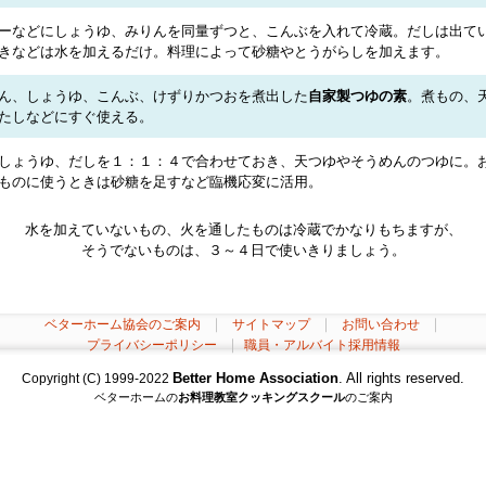
ーなどにしょうゆ、みりんを同量ずつと、こんぶを入れて冷蔵。だしは出て
きなどは水を加えるだけ。料理によって砂糖やとうがらしを加えます。
ん、しょうゆ、こんぶ、けずりかつおを煮出した
自家製つゆの素
。煮もの、
たしなどにすぐ使える。
しょうゆ、だしを１：１：４で合わせておき、天つゆやそうめんのつゆに。
ものに使うときは砂糖を足すなど臨機応変に活用。
水を加えていないもの、火を通したものは冷蔵でかなりもちますが、
そうでないものは、３～４日で使いきりましょう。
｜
｜
｜
ベターホーム協会のご案内
サイトマップ
お問い合わせ
｜
プライバシーポリシー
職員・アルバイト採用情報
Better Home Association
. All rights reserved.
Copyright (C) 1999-2022
ベターホームの
お料理教室
クッキングスクール
のご案内