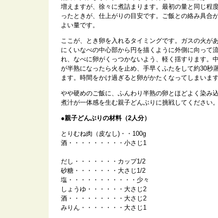
増えますが、徐々に煮詰まります。最初の量と同じ程
ったときが、仕上がりの目安です。ご飯との絡み具合
よい量です。
ここが、とき卵を入れるタイミングです。ガスの火が
にくいなべの中心部から円を描くように外側に向って
れ、なべに卵がくっつかないよう、軽く揺すります。
が半熟になったら火を止め、手早くふたをして約30秒
ます。時間をかけ過ぎると卵がかたくなってしまいま
やや硬めのご飯に、ふんわり半熟の卵とほどよく染み
煮汁が一体感を生む親子どんぶりに挑戦してください
●親子どんぶりの材料（2人分）
とりむね肉（皮なし)・・100g
酒・・・・・・・・・小さじ1
だし・・・・・・・カップ1/2
砂糖・・・・・・・大さじ1/2
塩・・・・・・・・・・・少々
しょうゆ・・・・・・大さじ2
酒・・・・・・・・・大さじ2
みりん・・・・・・・大さじ1