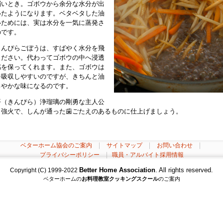
弱いとき。ゴボウから余分な水分が出
いたようになります。ベタベタした油
いためには、実は水分を一気に蒸発さ
のです。
きんぴらごぼうは、すばやく水分を飛
ください。代わってゴボウの中へ浸透
感を保ってくれます。また、ゴボウは
を吸収しやすいのですが、きちんと油
ろやかな味になるのです。
平（きんぴら）浄瑠璃の剛勇な主人公
。強火で、しんが通った歯ごたえのあるものに仕上げましょう。
｜
｜
｜
ベターホーム協会のご案内
サイトマップ
お問い合わせ
｜
プライバシーポリシー
職員・アルバイト採用情報
Better Home Association
. All rights reserved.
Copyright (C) 1999-2022
ベターホームの
お料理教室
クッキングスクール
のご案内