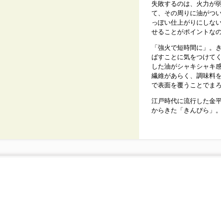
失敗するのは、火力が
て、その周りに油がつ
っぽい仕上がりにしな
せることがポイントな
「強火で短時間に」。
ばすことに気をつけて
した油がシャキシャキ
繊維があらく、調味料
で表面を覆うことでま
江戸時代に流行した金
からきた「きんぴら」