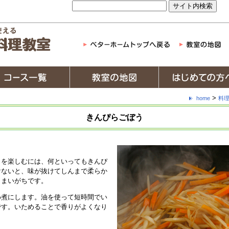
>
home
料
きんぴらごぼう
りを楽しむには、何といってもきんぴ
けないと、味が抜けてしんまで柔らか
しまいがちです。
め煮にします。油を使って短時間でい
です。いためることで香りがよくなり
。