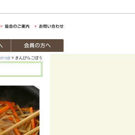
> きんぴらごぼう
理のつぼ