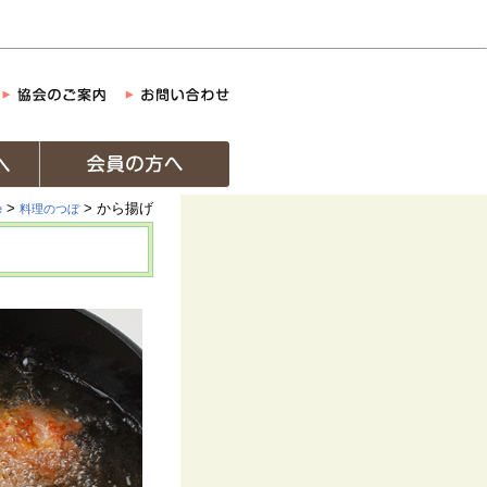
>
> から揚げ
e
料理のつぼ