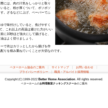
る際には、肉の汁気をしっかりと取り
ていると、粉が厚くついて、ボソボソ
ます。ざるなどに上げ、ペーパーでふ
うゆで味付けしていると、焦げやすく
って、これ以上の高温は避けた方がいい
前に10秒ほど強火にして揚げると、
。油はよく切りましょう。
シーで衣はカリッとしたから揚げを作
気配りを積み重ねていくことが大切なのです。
｜
｜
｜
ベターホーム協会のご案内
サイトマップ
お問い合わせ
｜
プライバシーポリシー
職員・アルバイト採用情報
Better Home Association
. All rights reserved.
Copyright (C) 1999-2022
ベターホームの
お料理教室
クッキングスクール
のご案内