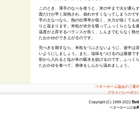
このとき、薄手のなべを使うと、米の中まで火が通ら
面だけが早く加熱され、崩れやすくなってしまうので
手の土なべなら、熱の伝導率が低く、火力が強くても
りと温まります。米粒が水分を吸ってふっくらとなる
温度が上昇するバランスが良く、しんまでむらなく熱
たおかゆができ上がるのです。
完ぺきを期すなら、米粒をつぶさないように、途中は
いようにしましょう。また、塩味をつけるのは最後で
初から入れると塩が米の吸水を妨げるのです。ふっく
たおかゆを食べて、身体をしんから温めましょう。
ベターホーム協会のご案
プライバシーポリ
Bet
Copyright (C) 1999-2022
ベターホームの
お