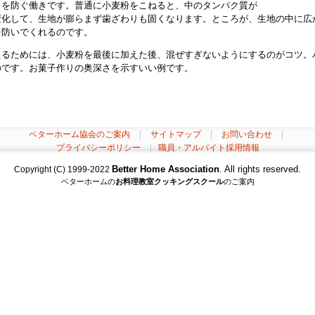
りを防ぐ働きです。普通に小麦粉をこねると、中のタンパク質が
変化して、生地が膨らまず歯ざわりも固くなります。ところが、生地の中に広
を防いでくれるのです。
えるためには、小麦粉を最後に加えた後、混ぜすぎないようにするのがコツ。
のです。お菓子作りの奥深さを示すいい例です。
｜
｜
｜
ベターホーム協会のご案内
サイトマップ
お問い合わせ
｜
プライバシーポリシー
職員・アルバイト採用情報
Better Home Association
. All rights reserved.
Copyright (C) 1999-2022
ベターホームの
お料理教室
クッキングスクール
のご案内