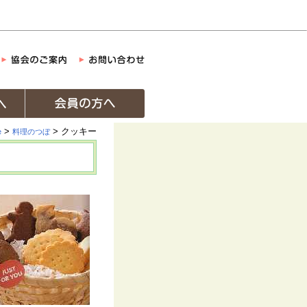
>
> クッキー
e
料理のつぼ