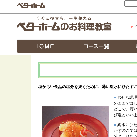
塩からい食品の塩分を抜くために、薄い塩水にひたす
■
おせち調理
のままでは
どこで、薄
び塩といい
■
真水にひた
かずのこで
分と一緒に