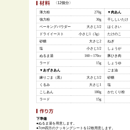
〈12個分〉
薄力粉
270g
▼肉あん
強力粉
30g
干ししいたけ
ベーキングパウダー
大さじ1/2
はくさい
ドライイースト
小さじ1（3g）
たけのこ
砂糖
大さじ2
ねぎ
塩
小さじ1/2
しょうが
ぬるま湯
160～170cc
豚ひき肉
ラード
15g
しょうゆ
▼あずきあん
ごま油
練りごま（黒）
大さじ1/2
砂糖
くるみ
大さじ1
塩
こしあん
180g
かたくり粉
ラード
15g
下準備
●ぬるま湯を用意します。
●7cm四方のクッキングシートを12枚用意します。