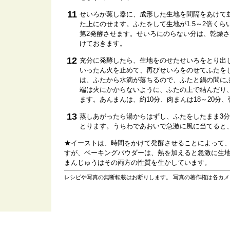
11
せいろか蒸し器に、成形した生地を間隔をあけて並
た上にのせます。ふたをして生地が1.5～2倍くら
第2発酵させます。せいろにのらない分は、乾燥
けておきます。
12
充分に発酵したら、生地をのせたせいろをとり出
いったん火を止めて、再びせいろをのせてふたを
は、ふたから水滴が落ちるので、ふたと鍋の間に
端は火にかからないように、ふたの上で結んだり
ます。あんまんは、約10分、肉まんは18～20分
13
蒸しあがったら湯からはずし、ふたをしたまま3
とります。うちわであおいで急激に風に当てると
★イーストは、時間をかけて発酵させることによって
すが、ベーキングパウダーは、熱を加えると急激に生
まんじゅうはその両方の性質を生かしています。
レシピや写真の無断転載はお断りします。 写真の著作権は各カ