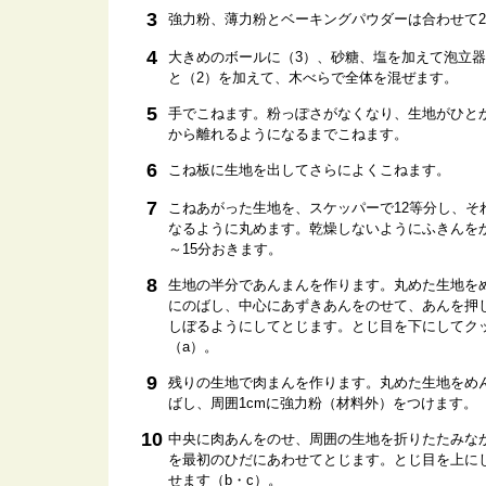
3
強力粉、薄力粉とベーキングパウダーは合わせて
4
大きめのボールに（3）、砂糖、塩を加えて泡立器
と（2）を加えて、木べらで全体を混ぜます。
5
手でこねます。粉っぽさがなくなり、生地がひと
から離れるようになるまでこねます。
6
こね板に生地を出してさらによくこねます。
7
こねあがった生地を、スケッパーで12等分し、そ
なるように丸めます。乾燥しないようにふきんをか
～15分おきます。
8
生地の半分であんまんを作ります。丸めた生地をめ
にのばし、中心にあずきあんをのせて、あんを押
しぼるようにしてとじます。とじ目を下にしてク
（a）。
9
残りの生地で肉まんを作ります。丸めた生地をめん
ばし、周囲1cmに強力粉（材料外）をつけます。
10
中央に肉あんをのせ、周囲の生地を折りたたみな
を最初のひだにあわせてとじます。とじ目を上に
せます（b・c）。