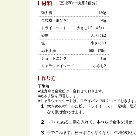
〈直径20cm丸形1個分〉
強力粉
180g
全粒粉（細びき）
70g
ドライイースト
大さじ1/2（4.5g）
砂糖
大さじ1/2
塩
小さじ2/3
ぬるま湯
160～170cc
ショートニング
15g
キャラウェイシード
小さじ2
下準備
●強力粉と全粒粉は、合わせておきます。
●ぬるま湯を用意します。
●キャラウェイシードは、フライパンで軽くいっておきます
1
大きめのボールに粉、ドライイースト、砂糖、塩
なく混ぜ合わせます。
2
（1）にぬるま湯を入れて、木べらで全体を混ぜ
3
手でこねます。粉っぽさがなくなり、生地がひと