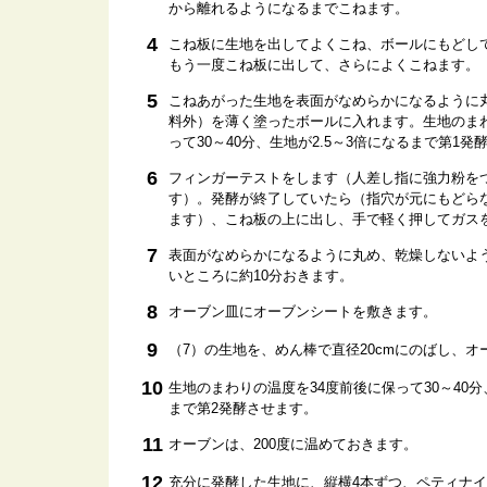
から離れるようになるまでこねます。
4
こね板に生地を出してよくこね、ボールにもどし
もう一度こね板に出して、さらによくこねます。
5
こねあがった生地を表面がなめらかになるように
料外）を薄く塗ったボールに入れます。生地のまわ
って30～40分、生地が2.5～3倍になるまで第1発
6
フィンガーテストをします（人差し指に強力粉を
す）。発酵が終了していたら（指穴が元にもどら
ます）、こね板の上に出し、手で軽く押してガス
7
表面がなめらかになるように丸め、乾燥しないよ
いところに約10分おきます。
8
オーブン皿にオーブンシートを敷きます。
9
（7）の生地を、めん棒で直径20cmにのばし、
10
生地のまわりの温度を34度前後に保って30～40
まで第2発酵させます。
11
オーブンは、200度に温めておきます。
12
充分に発酵した生地に、縦横4本ずつ、ペティナ