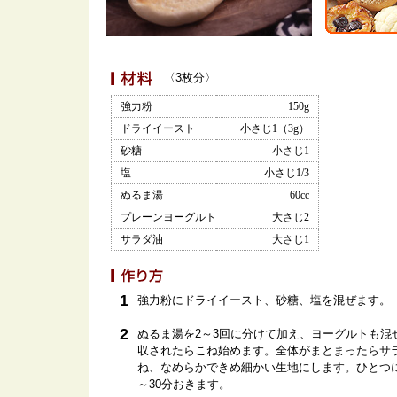
〈3枚分〉
強力粉
150g
ドライイースト
小さじ1（3g）
砂糖
小さじ1
塩
小さじ1/3
ぬるま湯
60cc
プレーンヨーグルト
大さじ2
サラダ油
大さじ1
1
強力粉にドライイースト、砂糖、塩を混ぜます。
2
ぬるま湯を2～3回に分けて加え、ヨーグルトも混
収されたらこね始めます。全体がまとまったらサ
ね、なめらかできめ細かい生地にします。ひとつに
～30分おきます。